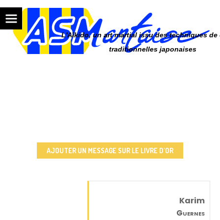
Panneau de gestion des cookies
L'Aïkido, un art martial issu des techniques d
traditionnelles japonaises
ACCUEIL
LIVRE D'OR
Messages / 4 enregistrés
AJOUTER UN MESSAGE SUR LE LIVRE D'OR
Karim
Guernes