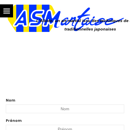
Panneau de gestion des cookies
L'Aïkido, un art martial issu des techniques d
traditionnelles japonaises
ACCUEIL
NOUS CONTACTER
Nous contacter
Nom
Prénom